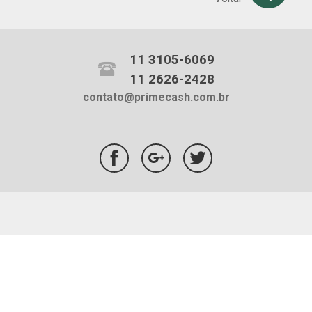
11 3105-6069
11 2626-2428
contato@primecash.com.br
© 2017 Blog Primecash | Todos os direitos reservados |
Acesse Nosso Site
Criação: WebCis